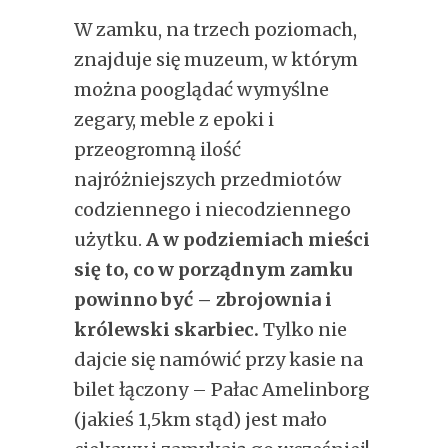
W zamku, na trzech poziomach,
znajduje się muzeum, w którym
można pooglądać wymyślne
zegary, meble z epoki i
przeogromną ilość
najróżniejszych przedmiotów
codziennego i niecodziennego
użytku.
A w podziemiach mieści
się to, co w porządnym zamku
powinno być – zbrojownia i
królewski skarbiec.
Tylko nie
dajcie się namówić przy kasie na
bilet łączony – Pałac Amelinborg
(jakieś 1,5km stąd) jest mało