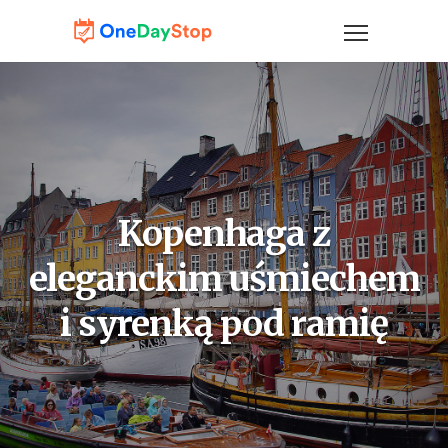
Kopenhaga z
eleganckim uśmiechem
i syrenką pod ramię