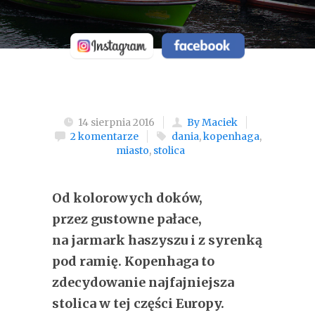
14 sierpnia 2016
By Maciek
2 komentarze
dania
,
kopenhaga
,
miasto
,
stolica
Od kolorowych doków,
przez gustowne pałace,
na jarmark haszyszu i z syrenką
pod ramię. Kopenhaga to
zdecydowanie najfajniejsza
stolica w tej części Europy.