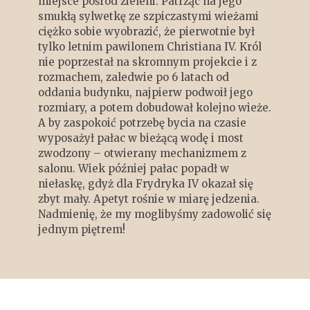
miejsce pośród zieleni. Patrząc na jego
smukłą sylwetkę ze szpiczastymi wieżami
ciężko sobie wyobrazić, że pierwotnie był
tylko letnim pawilonem Christiana IV. Król
nie poprzestał na skromnym projekcie i z
rozmachem, zaledwie po 6 latach od
oddania budynku, najpierw podwoił jego
rozmiary, a potem dobudował kolejno wieże.
A by zaspokoić potrzebę bycia na czasie
wyposażył pałac w bieżącą wodę i most
zwodzony – otwierany mechanizmem z
salonu. Wiek później pałac popadł w
niełaskę, gdyż dla Frydryka IV okazał się
zbyt mały. Apetyt rośnie w miarę jedzenia.
Nadmienię, że my moglibyśmy zadowolić się
jednym piętrem!