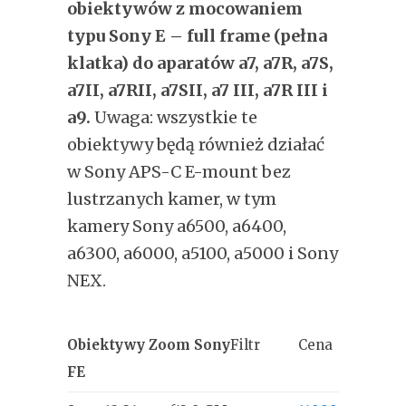
obiektywów z mocowaniem
typu Sony E – full frame (pełna
klatka) do aparatów a7, a7R, a7S,
a7II, a7RII, a7SII, a7 III, a7R III i
a9.
Uwaga: wszystkie te
obiektywy będą również działać
w Sony APS-C E-mount bez
lustrzanych kamer, w tym
kamery Sony a6500, a6400,
a6300, a6000, a5100, a5000 i Sony
NEX.
Obiektywy Zoom Sony
Filtr
Cena
FE