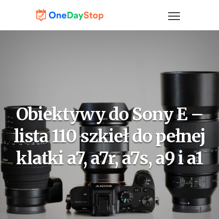
Obiektywy do Sony E –
lista 110 szkieł do pełnej
klatki a7, a7r, a7s, a9 i a1