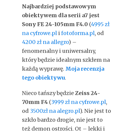
Najbardziej podstawowym
obiektywem dla serii a7 jest
Sony FE 24-105mm F4.0
(
4995 zł
na cyfrowe.pl
i
fotoforma.pl
, od
4200 zł na allegro
) –
fenomenalny i uniwersalny,
który będzie idealnym szkłem na
każdą wyprawę.
Moja recenzja
tego obiektywu
.
Nieco tańszy będzie
Zeiss 24-
70mm F4
(
3999 zł na cyfrowe.pl
,
od
3500zł na alegro.pl
). Nie jest to
szkło bardzo drogie, nie jest to
też demon ostrości. Ot – lekki i