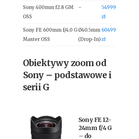
Sony 400mm f2.8 GM
–
54999
OSS
zł
Sony FE 600mm f/4.0 G
Ø40.5mm
60499
Master OSS
(Drop-In)
zł
Obiektywy zoom od
Sony – podstawowe i
serii G
Sony FE 12-
24mm f/4 G
– do