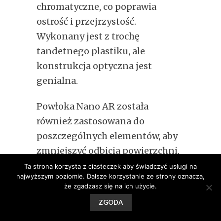
chromatyczne, co poprawia
ostrość i przejrzystość.
Wykonany jest z trochę
tandetnego plastiku, ale
konstrukcja optyczna jest
genialna.
Powłoka Nano AR została
również zastosowana do
poszczególnych elementów, aby
zmniejszyć odbicia powierzchni,
odblaski i efekt zjawy,
Ta strona korzysta z ciasteczek aby świadczyć usługi na
najwyższym poziomie. Dalsze korzystanie ze strony oznacza,
zapewniając większy kontrast i
że zgadzasz się na ich użycie.
wierność kolorów podczas pracy
ZGODA
w jasnych, podświetlanych