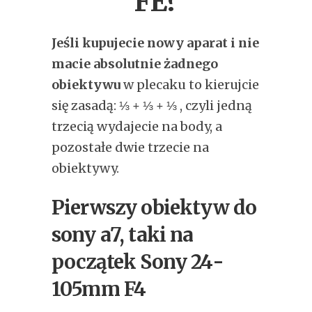
FE?
Jeśli kupujecie nowy aparat i nie
macie absolutnie żadnego
obiektywu
w plecaku to kierujcie
się zasadą: ⅓ + ⅓ + ⅓ , czyli jedną
trzecią wydajecie na body, a
pozostałe dwie trzecie na
obiektywy.
Pierwszy obiektyw do
sony a7, taki na
początek Sony 24-
105mm F4