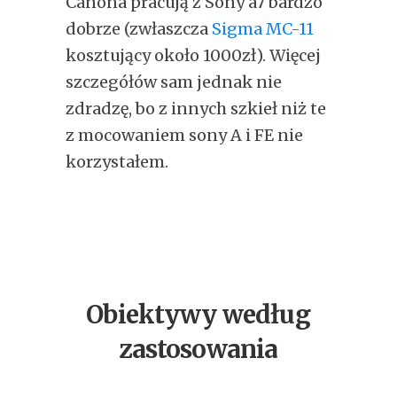
Canona pracują z Sony a7 bardzo
dobrze (zwłaszcza
Sigma MC-11
kosztujący około 1000zł). Więcej
szczegółów sam jednak nie
zdradzę, bo z innych szkieł niż te
z mocowaniem sony A i FE nie
korzystałem.
Obiektywy według
zastosowania