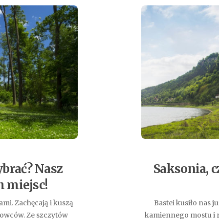
ybrać? Nasz
Saksonia, c
h miejsc!
mi. Zachęcają i kuszą
Bastei kusiło nas j
kowców. Ze szczytów
kamiennego mostu i r