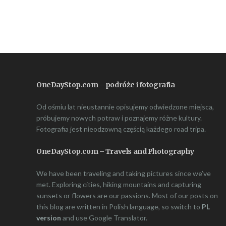
OneDayStop.com – podróże i fotografia
Od ośmiu lat nieustannie opisujemy odwiedzone miejsca,
próbujemy nowych potraw i poznajemy różne kultury.
Fotografia jest nieodzowną częścią każdego road tripa.
OneDayStop.com – Travels and Photography
We have been traveling and taking pictures since we’ve
met. Exploring cities, hiking mountains and capturing
sunsets or flowers are our passions. Most of our posts on
this blog are written in Polish language, so switch to
PL
version
and use Google Translator.