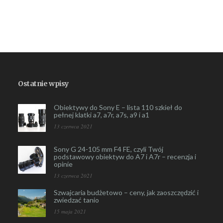
Ostatnie wpisy
Obiektywy do Sony E – lista 110 szkieł do
pełnej klatki a7, a7r, a7s, a9 i a1
13 czerwca 2021
Sony G 24-105 mm F4 FE, czyli Twój
podstawowy obiektyw do A7 i A7r – recenzja i
opinie
13 czerwca 2021
Szwajcaria budżetowo – ceny, jak zaoszczędzić i
zwiedzać tanio
15 maja 2021