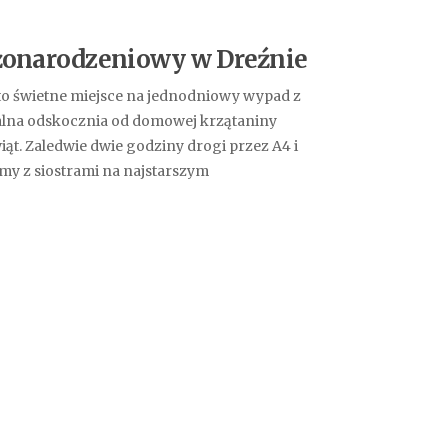
żonarodzeniowy w Dreźnie
to świetne miejsce na jednodniowy wypad z
alna odskocznia od domowej krzątaniny
t. Zaledwie dwie godziny drogi przez A4 i
śmy z siostrami na najstarszym