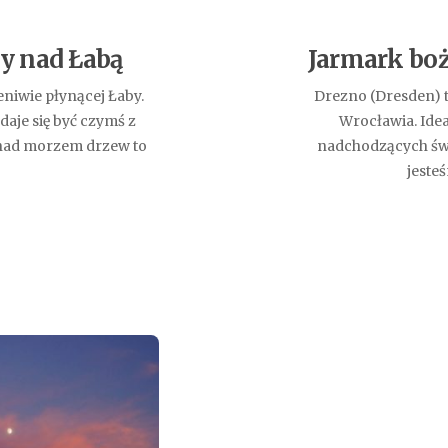
y nad Łabą
Jarmark bo
eniwie płynącej Łaby.
Drezno (Dresden) 
aje się być czymś z
Wrocławia. Ide
o nad morzem drzew to
nadchodzących świą
jeste