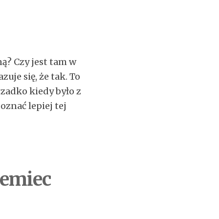
ą? Czy jest tam w
je się, że tak. To
rzadko kiedy było z
oznać lepiej tej
iemiec