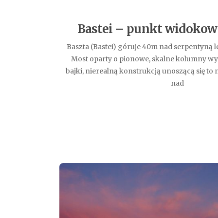
Bastei – punkt widokow
Baszta (Bastei) góruje 40m nad serpentyną l
Most oparty o pionowe, skalne kolumny wyd
bajki, nierealną konstrukcją unoszącą się t
nad