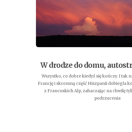
W drodze do domu, autostr
Wszystko, co dobre kiedyś się kończy. I tak
Francję i skromną część Hiszpanii dobiegła 
z Francuskich Alp, zahaczając na chwilę t
podrzucenia