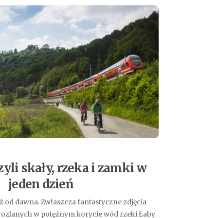
zyli skały, rzeka i zamki w
jeden dzień
uż od dawna. Zwłaszcza fantastyczne zdjęcia
ozlanych w potężnym korycie wód rzeki Łaby