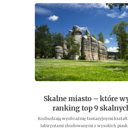
Skalne miasto – które w
ranking top 9 skalnyc
Rozbudzają wyobraźnię fantazyjnymi kształta
labiryntami zbudowanymi z wysokich pias