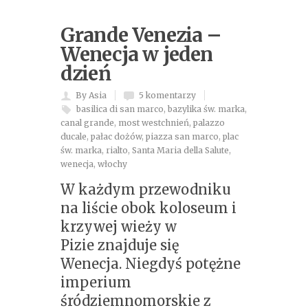
Grande Venezia –
Wenecja w jeden
dzień
By Asia
5 komentarzy
basilica di san marco
,
bazylika św. marka
,
canal grande
,
most westchnień
,
palazzo
ducale
,
pałac dożów
,
piazza san marco
,
plac
św. marka
,
rialto
,
Santa Maria della Salute
,
wenecja
,
włochy
W każdym przewodniku
na liście obok koloseum i
krzywej wieży w
Pizie znajduje się
Wenecja. Niegdyś potężne
imperium
śródziemnomorskie z