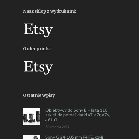
Nasz sklep z wydrukami:
Order prints:
Ostatnie wpisy
Obiektywy do Sony E – lista 110
szkieł do pełnej klatki a7, a7r, a7s,
a9 i a1
13 czerwca 2021
Sony G 24-105 mm F4 FE, czyli