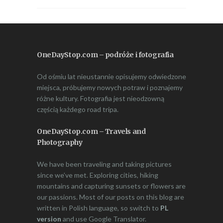
OneDayStop.com – podróże i fotografia
Od ośmiu lat nieustannie opisujemy odwiedzone
miejsca, próbujemy nowych potraw i poznajemy
różne kultury. Fotografia jest nieodzowną
częścią każdego road tripa.
OneDayStop.com – Travels and
Photography
We have been traveling and taking pictures
since we’ve met. Exploring cities, hiking
mountains and capturing sunsets or flowers are
our passions. Most of our posts on this blog are
written in Polish language, so switch to
PL
version
and use Google Translator.