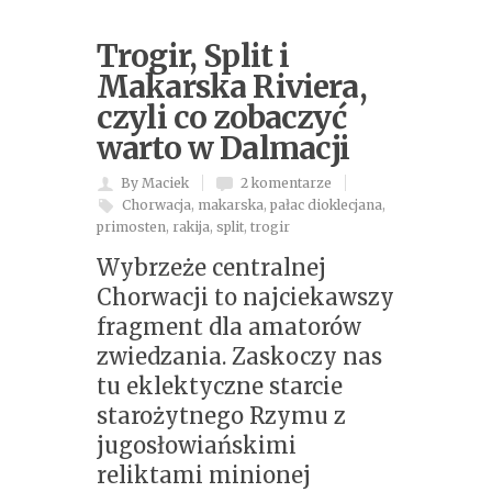
Trogir, Split i
Makarska Riviera,
czyli co zobaczyć
warto w Dalmacji
By Maciek
2 komentarze
Chorwacja
,
makarska
,
pałac dioklecjana
,
primosten
,
rakija
,
split
,
trogir
Wybrzeże centralnej
Chorwacji to najciekawszy
fragment dla amatorów
zwiedzania. Zaskoczy nas
tu eklektyczne starcie
starożytnego Rzymu z
jugosłowiańskimi
reliktami minionej