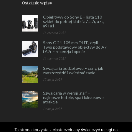
Ostatnie wpisy
Obiektywy do Sony E – lista 110
szkieł do pełnej klatki a7, a7r, a7s,
a9 i a1
13 czerwca 2021
Sony G 24-105 mm F4 FE, czyli
Twój podstawowy obiektyw do A7
i A7r – recenzja i opinie
13 czerwca 2021
Szwajcaria budżetowo – ceny, jak
zaoszczędzić i zwiedzać tanio
15 maja 2021
Szwajcaria w wersji „naj” –
najlepsze hotele, spa i luksusowe
atrakcje
10 maja 2021
Ta strona korzysta z ciasteczek aby świadczyć usługi na