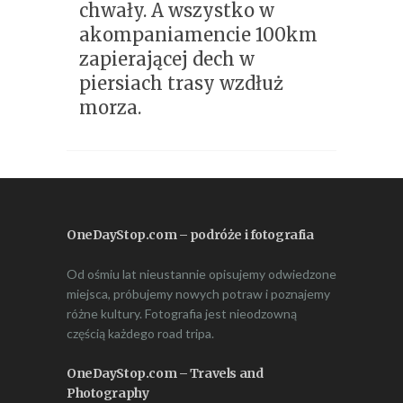
chwały. A wszystko w
akompaniamencie 100km
zapierającej dech w
piersiach trasy wzdłuż
morza.
OneDayStop.com – podróże i fotografia
Od ośmiu lat nieustannie opisujemy odwiedzone
miejsca, próbujemy nowych potraw i poznajemy
różne kultury. Fotografia jest nieodzowną
częścią każdego road tripa.
OneDayStop.com – Travels and
Photography