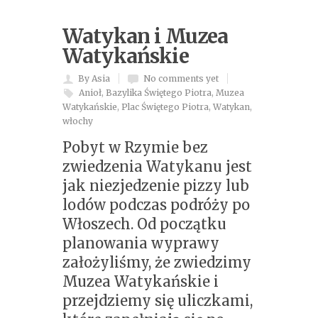
Watykan i Muzea
Watykańskie
By Asia
No comments yet
Anioł
,
Bazylika Świętego Piotra
,
Muzea
Watykańskie
,
Plac Świętego Piotra
,
Watykan
,
włochy
Pobyt w Rzymie bez
zwiedzenia Watykanu jest
jak niezjedzenie pizzy lub
lodów podczas podróży po
Włoszech. Od początku
planowania wyprawy
założyliśmy, że zwiedzimy
Muzea Watykańskie i
przejdziemy się uliczkami,