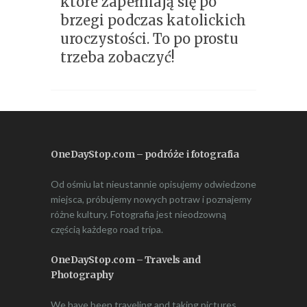
które zapełniają się po
brzegi podczas katolickich
uroczystości. To po prostu
trzeba zobaczyć!
OneDayStop.com – podróże i fotografia
Od ośmiu lat nieustannie opisujemy odwiedzone
miejsca, próbujemy nowych potraw i poznajemy
różne kultury. Fotografia jest nieodzowną
częścią każdego road tripa.
OneDayStop.com – Travels and
Photography
We have been traveling and taking pictures