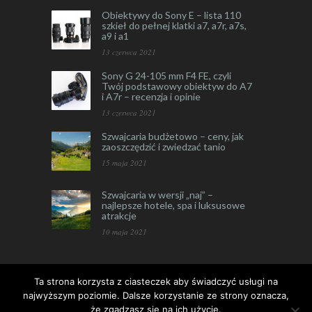
Obiektywy do Sony E – lista 110
szkieł do pełnej klatki a7, a7r, a7s,
a9 i a1
13 czerwca 2021
Sony G 24-105 mm F4 FE, czyli
Twój podstawowy obiektyw do A7
i A7r – recenzja i opinie
13 czerwca 2021
Szwajcaria budżetowo – ceny, jak
zaoszczędzić i zwiedzać tanio
15 maja 2021
Szwajcaria w wersji „naj” –
najlepsze hotele, spa i luksusowe
atrakcje
10 maja 2021
Ta strona korzysta z ciasteczek aby świadczyć usługi na
najwyższym poziomie. Dalsze korzystanie ze strony oznacza,
że zgadzasz się na ich użycie.