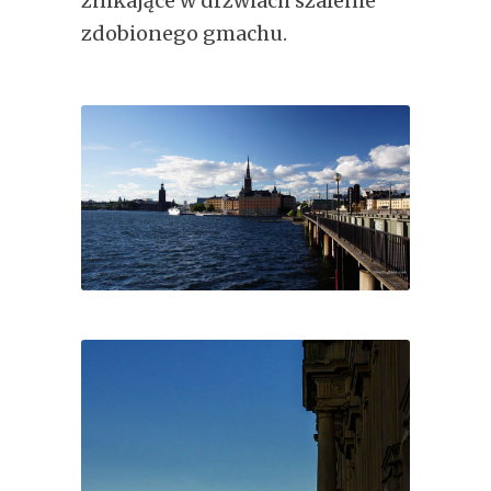
znikające w drzwiach szalenie
zdobionego gmachu.