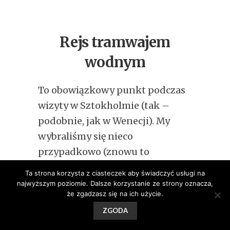
Rejs tramwajem
wodnym
To obowiązkowy punkt podczas
wizyty w Sztokholmie (tak –
podobnie, jak w Wenecji). My
wybraliśmy się nieco
przypadkowo (znowu to
szczęście) na przeprawę od
Ta strona korzysta z ciasteczek aby świadczyć usługi na
Gamla Stan do Djurgarden. Z
najwyższym poziomie. Dalsze korzystanie ze strony oznacza,
że zgadzasz się na ich użycie.
pokładu szybko mknącej łodzi
ZGODA
rozpościera się piękny,
niezmącony szarym betonem,