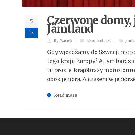
Czerwone domy, j
5
Jämtland
lis
By Maciek
2 komentarze
jamt
Gdy wjeżdżamy do Szwecji nie j
tego kraju Europy? A tym bardzie
tu proste, krajobrazy monotonne
obok jeziora. A czasem w jeziorz
Read more