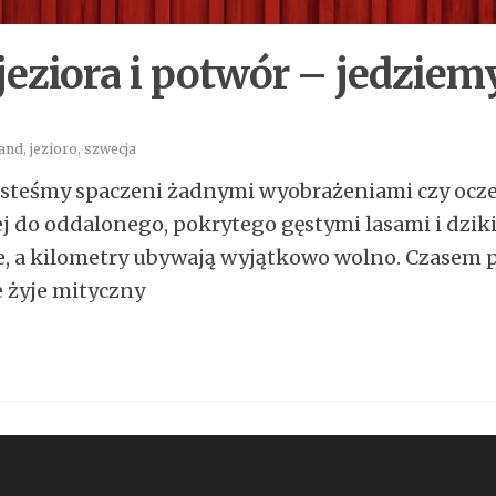
eziora i potwór – jedziem
land
,
jezioro
,
szwecja
esteśmy spaczeni żadnymi wyobrażeniami czy ocze
j do oddalonego, pokrytego gęstymi lasami i dziki
, a kilometry ubywają wyjątkowo wolno. Czasem p
e żyje mityczny