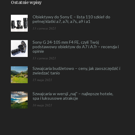
Ostatnie wpisy
Obiektywy do Sony E – lista 110 szkieł do
pełnej klatki a7, a7r, a7s, a9 i a1
13 czerwca 2021
Sony G 24-105 mm F4 FE, czyli Twój
podstawowy obiektyw do A7 i A7r – recenzja i
opinie
13 czerwca 2021
Szwajcaria budżetowo – ceny, jak zaoszczędzić i
zwiedzać tanio
15 maja 2021
Szwajcaria w wersji „naj” – najlepsze hotele,
spa i luksusowe atrakcje
10 maja 2021