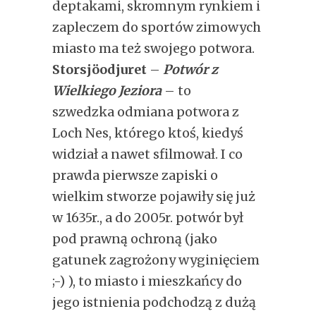
deptakami, skromnym rynkiem i
zapleczem do sportów zimowych
miasto ma też swojego potwora.
Storsjöodjuret
–
Potwór z
Wielkiego Jeziora
– to
szwedzka odmiana potwora z
Loch Nes, którego ktoś, kiedyś
widział a nawet sfilmował. I co
prawda pierwsze zapiski o
wielkim stworze pojawiły się już
w 1635r., a do 2005r. potwór był
pod prawną ochroną (jako
gatunek zagrożony wyginięciem
;-) ), to miasto i mieszkańcy do
jego istnienia podchodzą z dużą