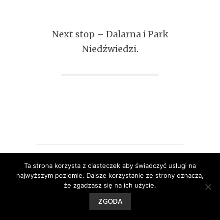
Next stop – Dalarna i Park
Niedźwiedzi.
2 komentarze
Ta strona korzysta z ciasteczek aby świadczyć usługi na
najwyższym poziomie. Dalsze korzystanie ze strony oznacza,
że zgadzasz się na ich użycie.
Aleksandra
ZGODA
Stromecka
-
Zaloguj się,