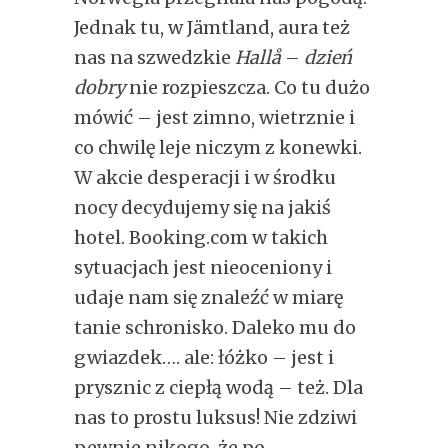
Jednak tu, w Jämtland, aura też
nas na szwedzkie
Hallå
–
dzień
dobry
nie rozpieszcza. Co tu dużo
mówić – jest zimno, wietrznie i
co chwilę leje niczym z konewki.
W akcie desperacji i w środku
nocy decydujemy się na jakiś
hotel. Booking.com w takich
sytuacjach jest nieoceniony i
udaje nam się znaleźć w miarę
tanie schronisko. Daleko mu do
gwiazdek…. ale: łóżko – jest i
prysznic z ciepłą wodą – też. Dla
nas to prostu luksus! Nie zdziwi
pewnie nikogo, że po