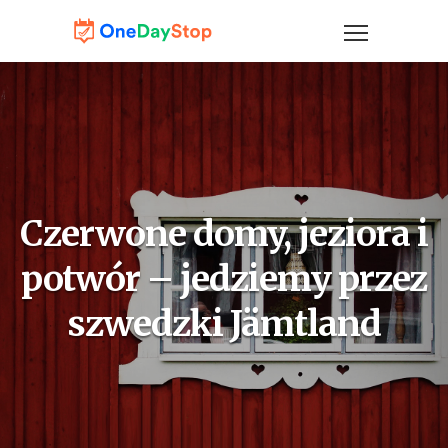
Czerwone domy, jeziora i
potwór – jedziemy przez
szwedzki Jämtland