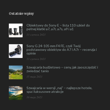
Ostatnie wpisy
Obiektywy do Sony E – lista 110 szkieł do
pełnej klatki a7, a7r, a7s, a9 i a1
13 czerwca 2021
Sony G 24-105 mm F4 FE, czyli Twój
podstawowy obiektyw do A7 i A7r – recenzja i
opinie
13 czerwca 2021
Szwajcaria budżetowo – ceny, jak zaoszczędzić i
zwiedzać tanio
15 maja 2021
Szwajcaria w wersji „naj” – najlepsze hotele,
spa i luksusowe atrakcje
10 maja 2021