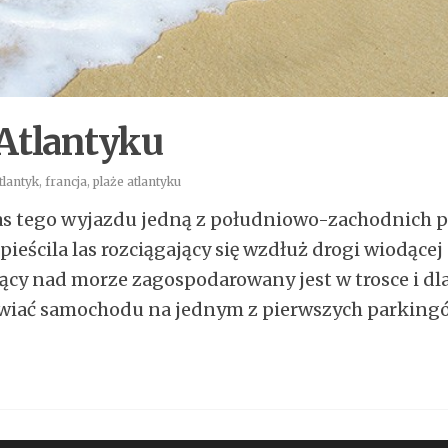
Atlantyku
tlantyk
,
francja
,
plaże atlantyku
 tego wyjazdu jedną z południowo-zachodnich pla
eścila las rozciągający się wzdłuż drogi wiodącej 
dący nad morze zagospodarowany jest w trosce i dl
awiać samochodu na jednym z pierwszych parking