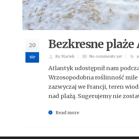
Bezkresne plaże 
20
By Maciek
No comments yet
a
sie
Atlantyk udostępnił nam podczas
Wrzosopodobna roślinność mile pi
zazwyczaj we Francji, teren wio
nad plażą. Sugerujemy nie zost
Read more