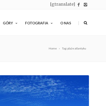
[gtranslate]
|
GÓRY
FOTOGRAFIA
O NAS
Home
Tag: plaże atlantyku