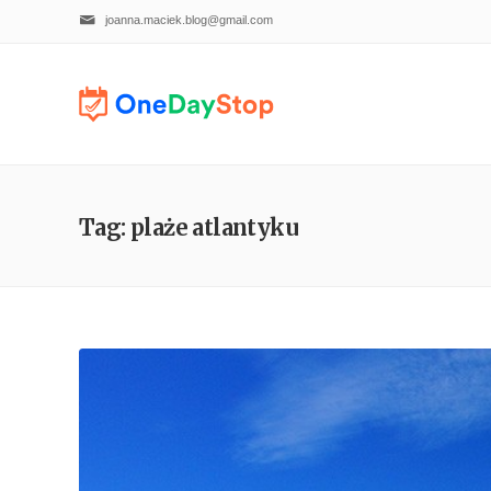
joanna.maciek.blog@gmail.com
Tag: plaże atlantyku