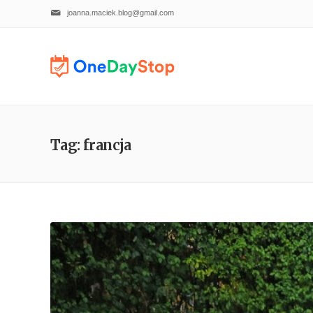
joanna.maciek.blog@gmail.com
Tag: francja