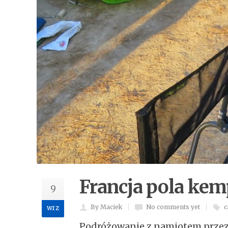
Francja pola ke
9
By Maciek
No comments yet
c
wrz
Podróżowanie z namiotem przez 