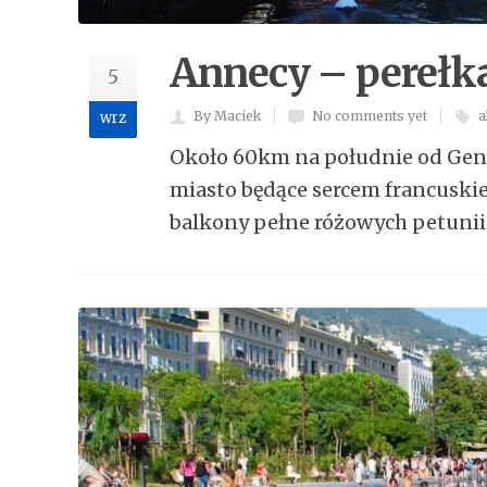
Annecy – perełka
5
By Maciek
No comments yet
a
wrz
Około 60km na południe od Gene
miasto będące sercem francuskie
balkony pełne różowych petunii 