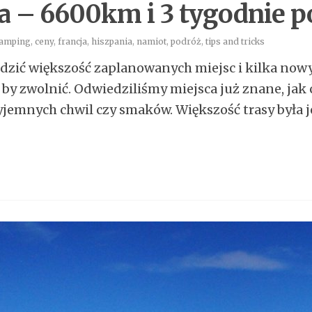
a – 6600km i 3 tygodnie 
amping
,
ceny
,
francja
,
hiszpania
,
namiot
,
podróż
,
tips and tricks
dzić większość zaplanowanych miejsc i kilka nowy
, by zwolnić. Odwiedziliśmy miejsca już znane, jak
przyjemnych chwil czy smaków. Większość trasy był