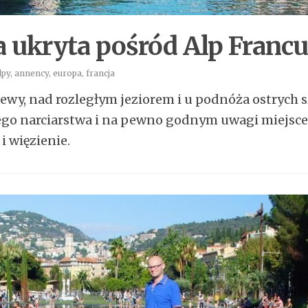
 ukryta pośród Alp Franc
lpy
,
annency
,
europa
,
francja
wy, nad rozległym jeziorem i u podnóża ostrych s
go narciarstwa i na pewno godnym uwagi miejscem
i więzienie.