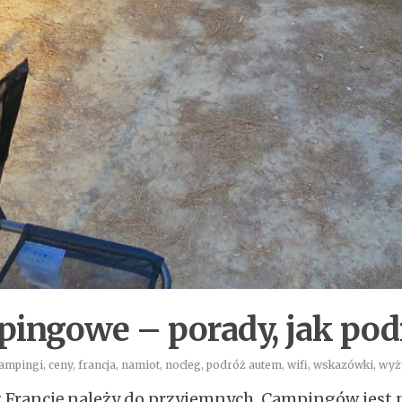
mpingowe – porady, jak po
ampingi
,
ceny
,
francja
,
namiot
,
nocleg
,
podróż autem
,
wifi
,
wskazówki
,
wyż
Francję należy do przyjemnych. Campingów jest 