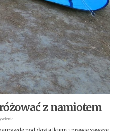
dróżować z namiotem
ywienie
naprawdę pod dostatkiem i prawie zawsze