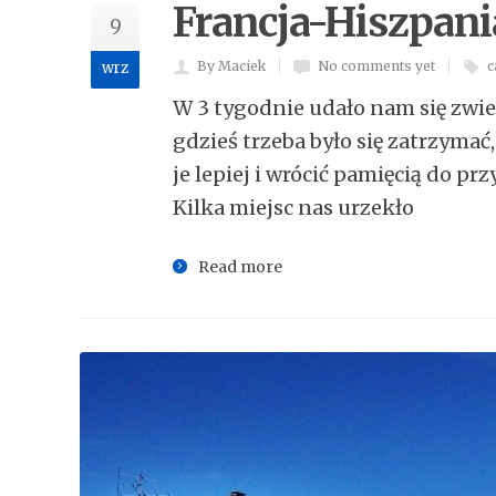
Francja-Hiszpani
9
By Maciek
No comments yet
c
wrz
W 3 tygodnie udało nam się zwie
gdzieś trzeba było się zatrzymać
je lepiej i wrócić pamięcią do 
Kilka miejsc nas urzekło
Read more