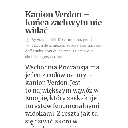
Kanion Verdon –
końca zachwytu nie
widać
By Asia
No comments yet
balcón de la mezcla
,
europa
,
francja
,
pont
de l’artuby
,
pont du galetas
,
sainte croix
,
skoki bungee
,
verdon
Wschodnia Prowansja ma
jeden z cudów natury –
kanion Verdon. Jest
to największym wąwóz w
Europie, który zaskakuje
turystów fenomenalnymi
widokami. Z resztą jak tu
się dziwić, skoro w