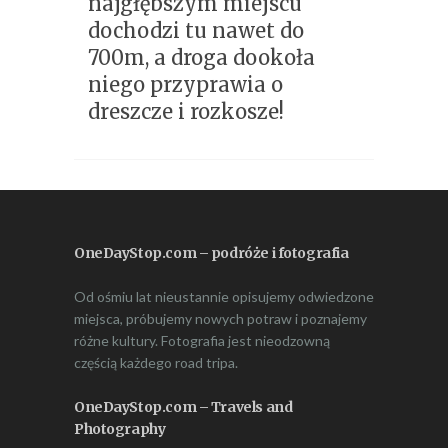
najgłębszym miejscu
dochodzi tu nawet do
700m, a droga dookoła
niego przyprawia o
dreszcze i rozkosze!
OneDayStop.com – podróże i fotografia
Od ośmiu lat nieustannie opisujemy odwiedzone
miejsca, próbujemy nowych potraw i poznajemy
różne kultury. Fotografia jest nieodzowną
częścią każdego road tripa.
OneDayStop.com – Travels and
Photography