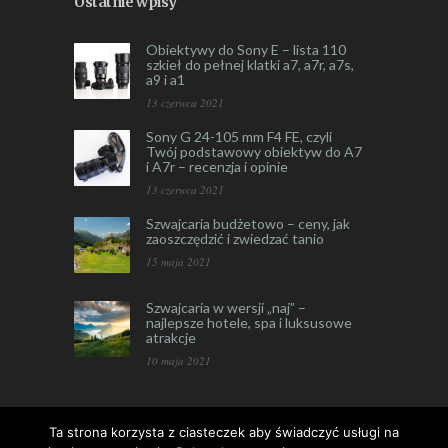
Ostatnie wpisy
Obiektywy do Sony E – lista 110
szkieł do pełnej klatki a7, a7r, a7s,
a9 i a1
13 czerwca 2021
Sony G 24-105 mm F4 FE, czyli
Twój podstawowy obiektyw do A7
i A7r – recenzja i opinie
13 czerwca 2021
Szwajcaria budżetowo – ceny, jak
zaoszczędzić i zwiedzać tanio
15 maja 2021
Szwajcaria w wersji „naj” –
najlepsze hotele, spa i luksusowe
atrakcje
10 maja 2021
Ta strona korzysta z ciasteczek aby świadczyć usługi na