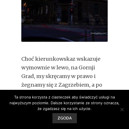
Choć kierunkowskaz wskazuje
wymownie w lewo, na Gornji
Grad, my skręcamy w prawo i
żegnamy się z Zagrzebiem, a po
godzinie – z Chorwacją.
Ta strona korzysta z ciasteczek aby świadczyć usługi na
Następnym przystankiem będzie
najwyższym poziomie. Dalsze korzystanie ze strony oznacza,
że zgadzasz się na ich użycie.
węgierski Balaton.
ZGODA