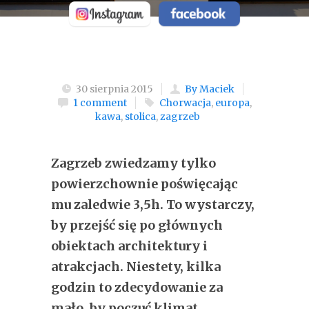
30 sierpnia 2015
By Maciek
1 comment
Chorwacja
,
europa
,
kawa
,
stolica
,
zagrzeb
Zagrzeb zwiedzamy tylko
powierzchownie poświęcając
mu zaledwie 3,5h. To wystarczy,
by przejść się po głównych
obiektach architektury i
atrakcjach. Niestety, kilka
godzin to zdecydowanie za
mało, by poczuć klimat