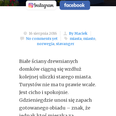
16 sierpnia 2016
By Maciek
No comments yet
miasta
,
miasto
,
norwegia
,
stavanger
Białe ściany drewnianych
domków ciągną się wzdłuż
kolejnej uliczki starego miasta.
Turystów nie ma tu prawie wcale.
Jest cicho i spokojnie.
Gdzieniegdzie unosi się zapach
gotowanego obiadu – znak, że
jednak ktoś mieszka za