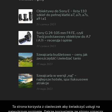
Obiektywy do Sony E – lista 110
szkieł do pełnej klatki a7, a7r, a7s,
a9 i a1
13 czerwca 2021
Sony G 24-105 mm F4 FE, czyli
Twój podstawowy obiektyw do A7
i A7r – recenzja i opinie
13 czerwca 2021
Szwajcaria budżetowo – ceny, jak
zaoszczędzić i zwiedzać tanio
15 maja 2021
Szwajcaria w wersji „naj” –
najlepsze hotele, spa i luksusowe
atrakcje
10 maja 2021
Ta strona korzysta z ciasteczek aby świadczyć usługi na
najwyższym poziomie. Dalsze korzystanie ze strony oznacza,