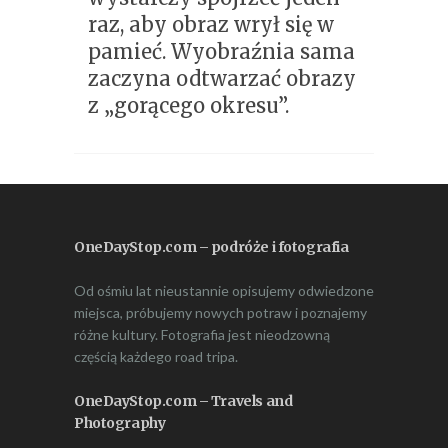
raz, aby obraz wrył się w
pamieć. Wyobraźnia sama
zaczyna odtwarzać obrazy
z „gorącego okresu”.
OneDayStop.com – podróże i fotografia
Od ośmiu lat nieustannie opisujemy odwiedzone
miejsca, próbujemy nowych potraw i poznajemy
różne kultury. Fotografia jest nieodzowną
częścią każdego road tripa.
OneDayStop.com – Travels and
Photography