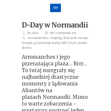
sie
D-Day w Normandii
By Asia
No comments yet
arromanches
,
camping du joncal
,
europa
,
francja
,
grandcamp maisy
,
klif
,
łosoś
,
pointe
du hoc
Arromanches i jego
przerażająca plaża… Brrr…
To tutaj rozegrały się
najbardziej drastyczne
momenty z lądowania
Aliantów na
plażach Normandii. Mimo
to warte zobaczenia –
wystarczy spojrzeć jeden