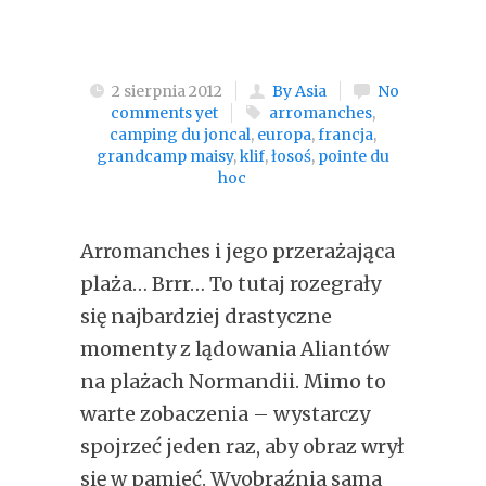
2 sierpnia 2012
By Asia
No
comments yet
arromanches
,
camping du joncal
,
europa
,
francja
,
grandcamp maisy
,
klif
,
łosoś
,
pointe du
hoc
Arromanches i jego przerażająca
plaża… Brrr… To tutaj rozegrały
się najbardziej drastyczne
momenty z lądowania Aliantów
na plażach Normandii. Mimo to
warte zobaczenia – wystarczy
spojrzeć jeden raz, aby obraz wrył
się w pamieć. Wyobraźnia sama