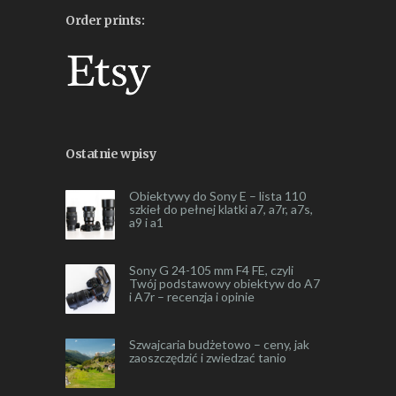
Order prints:
Ostatnie wpisy
Obiektywy do Sony E – lista 110
szkieł do pełnej klatki a7, a7r, a7s,
a9 i a1
Sony G 24-105 mm F4 FE, czyli
Twój podstawowy obiektyw do A7
i A7r – recenzja i opinie
Szwajcaria budżetowo – ceny, jak
zaoszczędzić i zwiedzać tanio