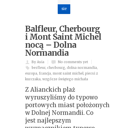
sie
Balfleur, Cherbourg
i Mont Saint Michel
nocą – Dolna
Normandia
By Asia
No comments yet
berfleur
,
cherbourg
,
dolna normandia
,
europa
,
francja
,
mont saint michel
,
piersi z
kurczaka
,
wzgórze świętego michała
Z Alianckich plaż
wyruszyliśmy do typowo
portowych miast położonych
w Dolnej Normandii. Co
jest najlepszym