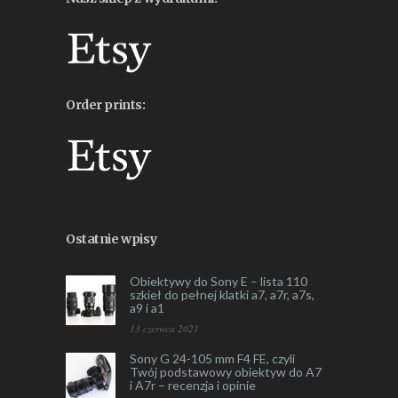
Order prints:
Ostatnie wpisy
Obiektywy do Sony E – lista 110
szkieł do pełnej klatki a7, a7r, a7s,
a9 i a1
13 czerwca 2021
Sony G 24-105 mm F4 FE, czyli
Twój podstawowy obiektyw do A7
i A7r – recenzja i opinie