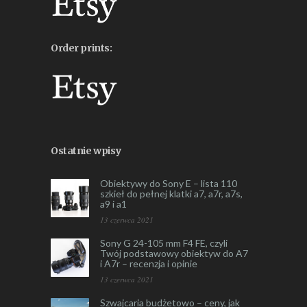
Order prints:
Ostatnie wpisy
Obiektywy do Sony E – lista 110
szkieł do pełnej klatki a7, a7r, a7s,
a9 i a1
13 czerwca 2021
Sony G 24-105 mm F4 FE, czyli
Twój podstawowy obiektyw do A7
i A7r – recenzja i opinie
13 czerwca 2021
Szwajcaria budżetowo – ceny, jak