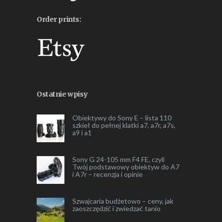
Order prints:
Ostatnie wpisy
Obiektywy do Sony E – lista 110
szkieł do pełnej klatki a7, a7r, a7s,
a9 i a1
Sony G 24-105 mm F4 FE, czyli
Twój podstawowy obiektyw do A7
i A7r – recenzja i opinie
Szwajcaria budżetowo – ceny, jak
zaoszczędzić i zwiedzać tanio