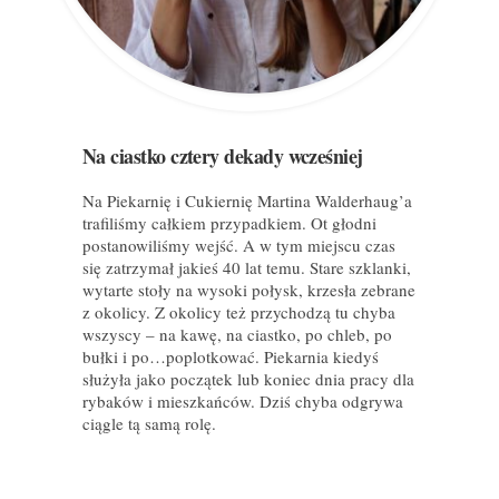
Na ciastko cztery dekady wcześniej
Na Piekarnię i Cukiernię Martina Walderhaug’a
trafiliśmy całkiem przypadkiem. Ot głodni
postanowiliśmy wejść. A w tym miejscu czas
się zatrzymał jakieś 40 lat temu. Stare szklanki,
wytarte stoły na wysoki połysk, krzesła zebrane
z okolicy. Z okolicy też przychodzą tu chyba
wszyscy – na kawę, na ciastko, po chleb, po
bułki i po…poplotkować. Piekarnia kiedyś
służyła jako początek lub koniec dnia pracy dla
rybaków i mieszkańców. Dziś chyba odgrywa
ciągle tą samą rolę.