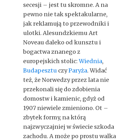
secesji – jest tu skromne. A na
pewno nie tak spektakularne,
jak reklamują to przewodniki i
ulotki. Alesundzkiemu Art
Noveau daleko od kunsztu i
bogactwa znanego z
europejskich stolic:
Wiednia
,
Budapesztu
czy
Paryża
. Widać
też, że Norwedzy przez lata nie
przekonali się do zdobienia
domostw i kamienic, gdyż od
1907 niewiele zmieniono. Ot –
zbytek formy, na którą
najzwyczajniej w świecie szkoda
zachodu. A może po prostu walka