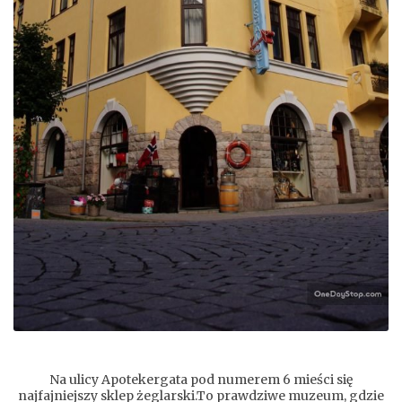
Na ulicy Apotekergata pod numerem 6 mieści się
najfajniejszy sklep żeglarski.To prawdziwe muzeum, gdzie