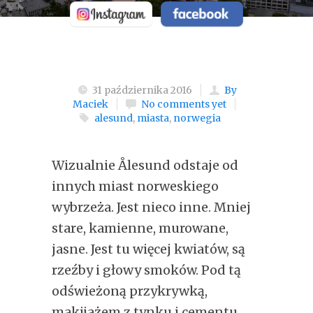
31 października 2016
By
Maciek
No comments yet
alesund
,
miasta
,
norwegia
Wizualnie Ålesund odstaje od
innych miast norweskiego
wybrzeża. Jest nieco inne. Mniej
stare, kamienne, murowane,
jasne. Jest tu więcej kwiatów, są
rzeźby i głowy smoków. Pod tą
odświeżoną przykrywką,
makijażem z tynku i cementu