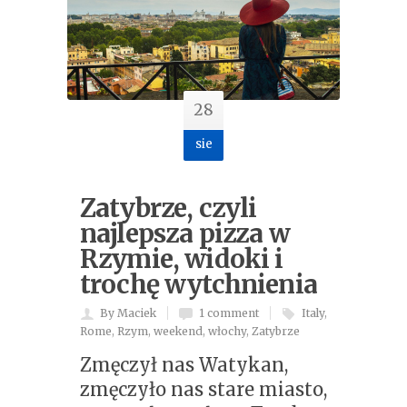
28
sie
Zatybrze, czyli
najlepsza pizza w
Rzymie, widoki i
trochę wytchnienia
By Maciek
1 comment
Italy
,
Rome
,
Rzym
,
weekend
,
włochy
,
Zatybrze
Zmęczył nas Watykan,
zmęczyło nas stare miasto,