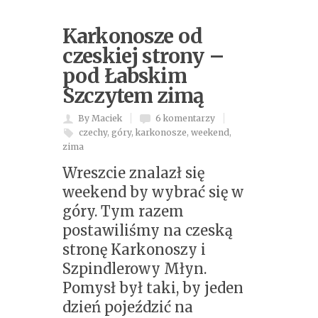
Karkonosze od
czeskiej strony –
pod Łabskim
Szczytem zimą
By Maciek
6 komentarzy
czechy
,
góry
,
karkonosze
,
weekend
,
zima
Wreszcie znalazł się
weekend by wybrać się w
góry. Tym razem
postawiliśmy na czeską
stronę Karkonoszy i
Szpindlerowy Młyn.
Pomysł był taki, by jeden
dzień pojeździć na