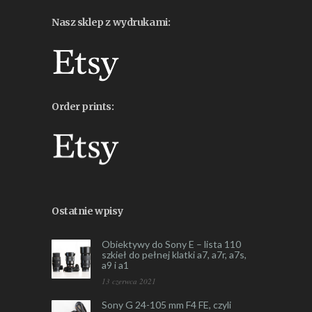
Nasz sklep z wydrukami:
Order prints:
Ostatnie wpisy
Obiektywy do Sony E – lista 110
szkieł do pełnej klatki a7, a7r, a7s,
a9 i a1
13 czerwca 2021
Sony G 24-105 mm F4 FE, czyli