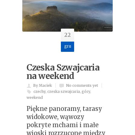
22
gru
Czeska Szwajcaria
na weekend
By Maciek
No comments yet
czechy
,
czeska szwajcaria
,
góry
,
weekend
Piękne panoramy, tarasy
widokowe, wąwozy
pokryte mchami i małe
wioski rozrzucone między