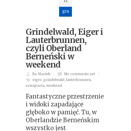
11
gru
Grindelwald, Eiger i
Lauterbrunnen,
czyli Oberland
Berneński w
weekend
By Maciek
No comments yet
eiger
,
grindelwald
,
lauterbrunnen
,
szwajcaria
,
weekend
Fantastyczne przestrzenie
i widoki zapadające
głęboko w pamięć. Tu, w
Oberlandzie Berneńskim
wszystko jest