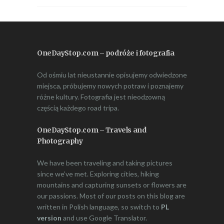
OneDayStop.com – podróże i fotografia
Od ośmiu lat nieustannie opisujemy odwiedzone
miejsca, próbujemy nowych potraw i poznajemy
różne kultury. Fotografia jest nieodzowną
częścią każdego road tripa.
OneDayStop.com – Travels and
Photography
We have been traveling and taking pictures
since we’ve met. Exploring cities, hiking
mountains and capturing sunsets or flowers are
our passions. Most of our posts on this blog are
written in Polish language, so switch to
PL
version
and use Google Translator.