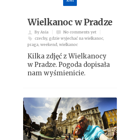
kwi
Wielkanoc w Pradze
By Asia
No comments yet
czechy
,
gdzie wyjechać na wielkanoc
,
praga
,
weekend
,
wielkanoc
Kilka zdjęć z Wielkanocy
w Pradze. Pogoda dopisała
nam wyśmienicie.