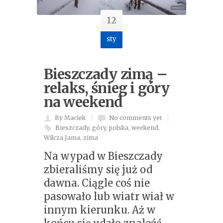
12
sty
Bieszczady zimą –
relaks, śnieg i góry
na weekend
By Maciek
No comments yet
Bieszczady
,
góry
,
polska
,
weekend
,
Wilcza Jama
,
zima
Na wypad w Bieszczady
zbieraliśmy się już od
dawna. Ciągle coś nie
pasowało lub wiatr wiał w
innym kierunku. Aż w