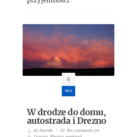
przyjemności.
6
wrz
W drodze do domu,
autostrada i Drezno
By Maciek
No comments yet
Drezno
,
Niemcy
,
weekend