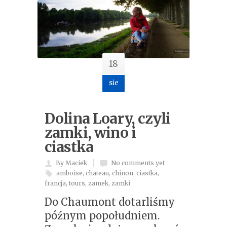
18
sie
Dolina Loary, czyli
zamki, wino i
ciastka
By Maciek
No comments yet
amboise
,
chateau
,
chinon
,
ciastka
,
francja
,
tours
,
zamek
,
zamki
Do Chaumont dotarliśmy
późnym popołudniem.