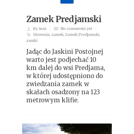
Zamek Predjamski
By Asia
No comments yet
Słowenia
,
zamek
,
Zamek Predjamski
,
zamki
Jadąc do Jaskini Postojnej
warto jest podjechać 10
km dalej do wsi Predjama,
w której udostępniono do
zwiedzania zamek w
skałach osadzony na 123
metrowym klifie.