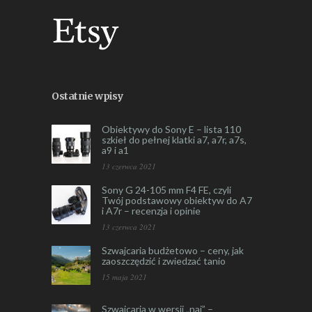
Ostatnie wpisy
Obiektywy do Sony E – lista 110
szkieł do pełnej klatki a7, a7r, a7s,
a9 i a1
13 czerwca 2021
Sony G 24-105 mm F4 FE, czyli
Twój podstawowy obiektyw do A7
i A7r – recenzja i opinie
13 czerwca 2021
Szwajcaria budżetowo – ceny, jak
zaoszczędzić i zwiedzać tanio
15 maja 2021
Szwajcaria w wersji „naj” –