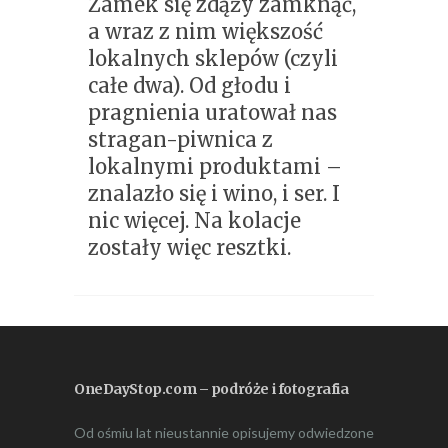
Zamek się zdąży zamknąć,
a wraz z nim większość
lokalnych sklepów (czyli
całe dwa). Od głodu i
pragnienia uratował nas
stragan-piwnica z
lokalnymi produktami –
znalazło się i wino, i ser. I
nic więcej. Na kolacje
zostały więc resztki.
OneDayStop.com – podróże i fotografia
Od ośmiu lat nieustannie opisujemy odwiedzone